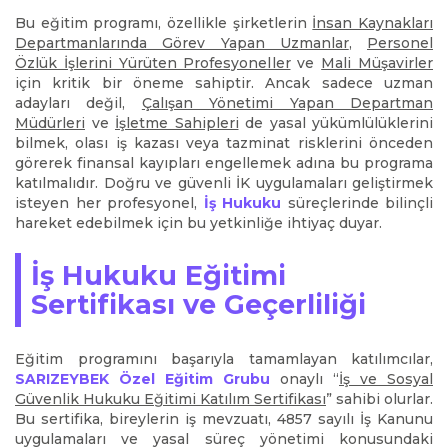
Bu eğitim programı, özellikle şirketlerin
İnsan Kaynakları
Departmanlarında Görev Yapan Uzmanlar
,
Personel
Özlük İşlerini Yürüten Profesyoneller
ve
Mali Müşavirler
için kritik bir öneme sahiptir. Ancak sadece uzman
adayları değil,
Çalışan Yönetimi Yapan Departman
Müdürleri
ve
İşletme Sahipleri
de yasal yükümlülüklerini
bilmek, olası iş kazası veya tazminat risklerini önceden
görerek finansal kayıpları engellemek adına bu programa
katılmalıdır. Doğru ve güvenli İK uygulamaları geliştirmek
isteyen her profesyonel,
İş
Hukuku
süreçlerinde bilinçli
hareket edebilmek için bu yetkinliğe ihtiyaç duyar.
İş Hukuku Eğitimi
Sertifikası ve Geçerliliği
Eğitim programını başarıyla tamamlayan katılımcılar,
SARIZEYBEK Özel Eğitim Grubu
onaylı “
İş ve Sosyal
Güvenlik Hukuku Eğitimi Katılım Sertifikası
” sahibi olurlar.
Bu sertifika, bireylerin iş mevzuatı, 4857 sayılı İş Kanunu
uygulamaları ve yasal süreç yönetimi konusundaki