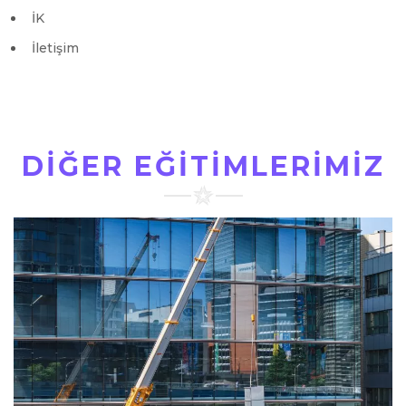
İK
İletişim
DİĞER EĞİTİMLERİMİZ