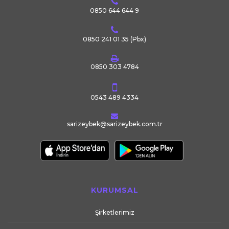
0850 644 644 9
0850 241 01 35
(Pbx)
0850 303 4784
0543 489 4334
sarizeybek@sarizeybek.com.tr
KURUMSAL
Şirketlerimiz