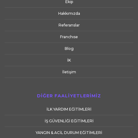
Ekip
Hakkımızda
Referanslar
Franchıse
Blog
İK
İletişim
DİĞER FAALİYETLERİMİZ
İLK YARDIM EĞİTİMLERİ
İŞ GÜVENLİĞİ EĞİTİMLERİ
YANGIN & ACİL DURUM EĞİTİMLERİ