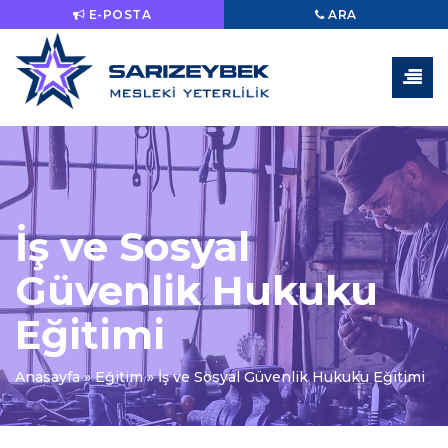
E-POSTA
ARA
İş ve Sosyal
Güvenlik Hukuku
Eğitimi
Anasayfa
»
Eğitim
»
İş ve Sosyal Güvenlik Hukuku Eğitimi